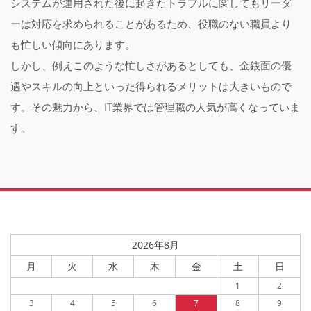
システムが運用された後に起きたトラブルに関してもリーダ
ーは対応を求められることがあるため、役職のない職員より
も忙しい傾向にあります。
しかし、例えこのような忙しさがあるとしても、金銭面の優
遇やスキルの向上といった得られるメリットは大きいもので
す。その魅力から、IT業界では管理職の人気が高くなっていま
す。
2026年8月
月
火
水
木
金
土
日
1
2
3
4
5
6
7
8
9